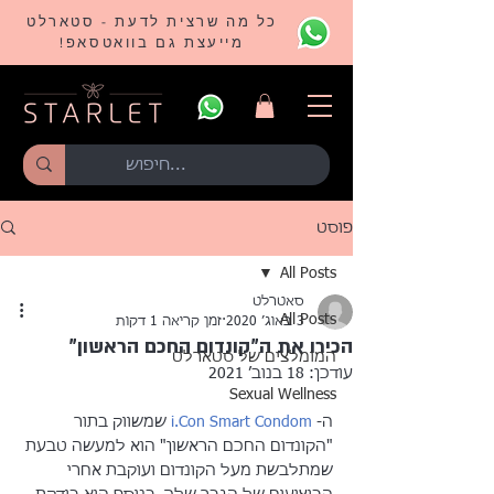
כל מה שרצית לדעת - סטארלט
מייעצת גם בוואטסאפ!
פוסט
All Posts
סאטרלט
All Posts
3 באוג׳ 2020
זמן קריאה 1 דקות
הכירו את ה"קונדום החכם הראשון"
המומלצים של סטארלט
עודכן:
18 בנוב׳ 2021
Sexual Wellness
ה- 
i.Con Smart Condom
 שמשווק בתור 
"הקונדום החכם הראשון" הוא למעשה טבעת 
שמתלבשת מעל הקונדום ועוקבת אחרי 