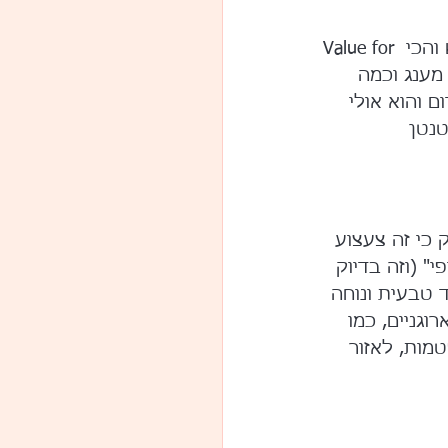
אמצו HIGH FLY עוד היום כי הוא באמת אחד הגאדג'טים המוצלחים ביותר שיש והכי Value for 
לם (129 ש"ח) הוא פשוט מענג וכמה 
 והוא אולי 
נטן 
 כי זה צעצוע 
 (וזה בדיוק 
 טבעית ונוחה 
וגניים, כמו 
מות, לאזור 