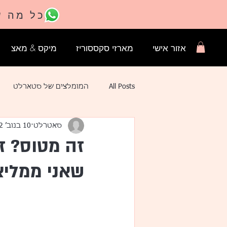
כל מה ש
אזור אישי
מארזי סקססוריז
מיקס & מאצ
All Posts
המומלצים של סטארלט
סאטרלט
10 בנוב׳ 2022
זה מטוס? זה
שאני ממליצ