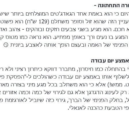
ורה התחתונה -
money,  אבל חוץ מהעניין הזה שהוא זול וסופר משת
חכם. הוא מגיע בשני צבעים חזקים ובוהקים - צהוב ואדום
מגע בו נעים ורך באופן מפתיע. הוא נראה כמו מטוס קט
פנימי של האמה ובעצם הופך אותה לאצבע ביונית 😏
מצע יום עבודה
 בהתחלה כמו חיסרון, מתברר דווקא כיתרון רציני ולא רק
שלוף אותו באמצע יום עבודה כשהולכים ל-"הפסקת פיפי"
. ממש!) אלא כי הוא משתלב בכל מגע מיני בצורה מאוד
ק לעינוג הדגדגן אלא גם לגירוי של כמה וכמה אזורים אר
, בחלק הפנימי של הברך, גירוי כזה שיוביל לאורגזמת פט
 פי הטבעת כהכנה לאנאלי.