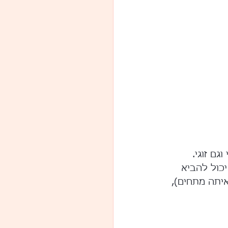
ם זוגי. 
פליי, כטיזינג במהלך הסקס וגם כמאלץ אורגזמה. הרטט של ה HIGH FLY יכול להביא 
יתה מתחים), 