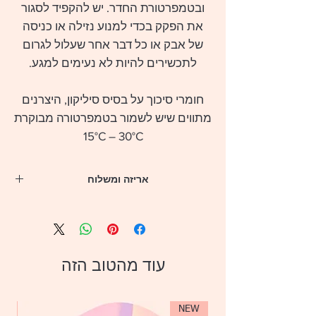
ובטמפרטורת החדר. יש להקפיד לסגור
את הפקק בכדי למנוע נזילה או כניסה
של אבק או כל דבר אחר שעלול לגרום
לתכשירים להיות לא נעימים למגע.
חומרי סיכוך על בסיס סיליקון, היצרנים
מתווים שיש לשמור בטמפרטורה מבוקרת
15°C – 30°C
אריזה ומשלוח
** לנוחיותך, המארזים יגיעו עד הבית
(או לכתובת אחרת המועדפת עליך מקום
עבודה/צימר/מלון) באמצעות שליח תוך 4 ימי
עסקים מרגע ההזמנה
עוד מהטוב הזה
** משלוח חינם מעל 399 שקלים
** כל המוצרים והמארזים נשלחים במעטפה
אפורה אטומה ללא כל פרטים על המוצר או
החברה
EW
NEW