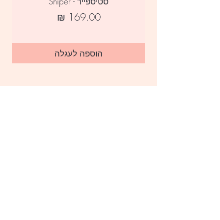
סטיספייר - Sniper
מחיר
הוספה לעגלה
הצטרפי למועדון שלנו לקבלת עדכונים על מבצעים,
הפתעות ומוצרים חדשים
ברור שמצטרפת
יצירת קשר
|
051-251-4915 |
noam@starletshop.net
אריזה ומשלוח
|
קצת עלינו
|
החשבון שלי