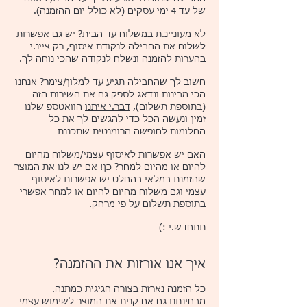
של עד 4 ימי עסקים (לא כולל יום ההזמנה).
לא מעוניינ.ת במשלוח עד הבית? יש גם אפשרות
לשלוח את החבילה לנקודת איסוף, רק ציינ.י
בהערות להזמנה ונשלח לנקודה שהכי נוחה לך.
חשוב לך שהחבילה תגיע עד למלון/צימר? אנחנו
הכי מבינות ונדאג לספק גם את השירות הזה
(בתוספת תשלום),
דבר.י איתנו
הוואטספ שלנו
זמין ונעשה הכל כדי להגשים לך את כל
החלומות לחופשה הרומנטית שתכננת
האם יש אפשרות לאיסוף עצמי/משלוח מהיום
להיום או מהיום למחר? כן! אם יש לנו את המוצר
שהזמנת במלאי בהחלט יש אפשרות לאיסוף
עצמי וגם משלוח מהיום להיום או למחר אפשרי
בתוספת תשלום על פי מרחק.
תתחדש.י :)
איך אנו אורזות את ההזמנה?​
כל הזמנה נארזת בצורה חגיגית כמתנה.
מבחינתנו גם אם קנית את המוצר לשימוש עצמי