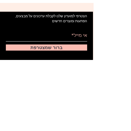
הצטרפי למועדון שלנו לקבלת עדכונים על מבצעים,
הפתעות ומוצרים חדשים
ברור שמצטרפת
יצירת קשר
|
051-251-4915 |
noam@starletshop.net
אריזה ומשלוח
|
קצת עלינו
|
החשבון שלי
הצהרת נגישות
|
מדיניות פרטיות