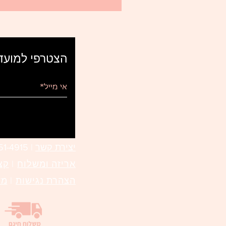
הצטרפי למועדו
יצירת קשר
|
1-4915 |
אריזה ומשלוח
|
קצ
הצהרת נגישות
|
מד