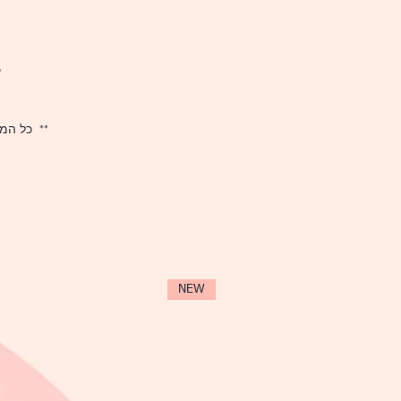
*
** כל המ
NEW