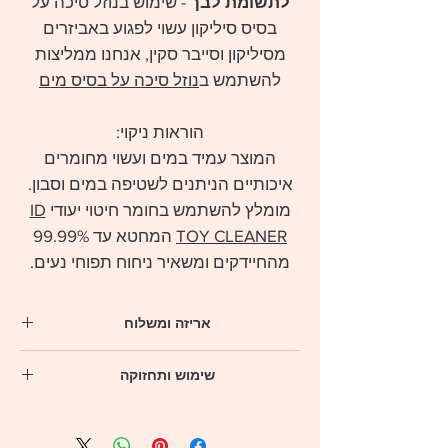
לתשומת לבך
- שימוש בנוזל סיכה על
בסיס סיליקון עשוי לפגוע באביזרים
מסיליקון וסייבר סקין, אנחנו ממליצות
להשתמש ב
נוזל סיכה על בסיס מים
הוראות ניקוי:
המוצר עמיד במים ועשוי מחומרים
איכותיים הניתנים לשטיפה במים וסבון.
מומלץ להשתמש בחומר חיטוי יעודי
ID
TOY CLEANER
המחטא עד 99.99%
מהחיידקים ומשאיר ניחוח תפוחי נעים.
אריזה ומשלוח
** לנוחיותך, המארזים יגיעו עד הבית
שימוש ותחזוקה
(או לכתובת אחרת המועדפת עליך מקום
עבודה/צימר/מלון) באמצעות שליח תוך 4 ימי
בזמן השימוש בסקסססוריז מומלץ להשתמש
עסקים מרגע ההזמנה
בחומרים מסככים על בסיס מים לתחושה חלקה
** משלוח חינם מעל 399 שקלים