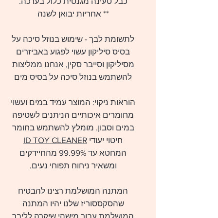
כבל טעינה מגנטית כלול בערכה.
** אחריות יבואן לשנה
לתשומת לבך - שימוש בנוזל סיכה על
בסיס סיליקון עשוי לפגוע באביזרים
מסיליקון וסייבר סקין, אנחנו ממליצות
להשתמש בנוזל סיכה על בסיס מים
הוראות ניקוי: המוצר עמיד במים ועשוי
מחומרים איכותיים הניתנים לשטיפה
במים וסבון. מומלץ להשתמש בחומר
חיטוי יעודי
ID TOY CLEANER
המחטא עד 99.99% מהחיידקים
ומשאיר ניחוח תפוחי נעים.
המתנה המושלמת רצינו להבטיח
שהסקססוריז שלנו יהיו המתנה
המושלמת עבור מישהי שיקרה לליבך