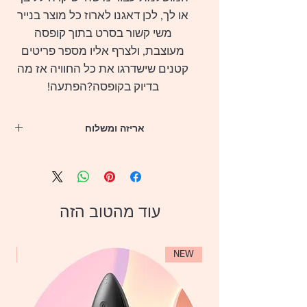
או לך, לכן דאגנו לארוז כל מוצר בנייר
משי קשור בסרט בתוך קופסה
מעוצבת, ולצרף אליו מספר פריטים
קטנים שישדרגו את כל החוויה אז מה
בדיוק בקופסה?הפתעה!
אריזה ומשלוח
לנוחיותך, הסקססוריז יישלחו באמצעות
שליח לכתובת שתזיני בעת הרכישה.
המארזים יגיעו לנקודת האיסוף בפרק זמן של עד
4 ימי עסקים (לא כולל יום ההזמנה)
עוד מהטוב הזה
** משלוח חינם מעל 399 שקלים
** הקופסה המפוארת נארזת במעטפה אפורה
אטומה ללא כל פרטים על המוצר או החברה
EW
NEW