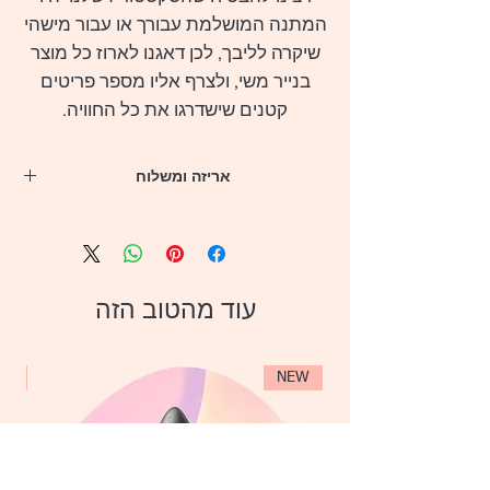
המתנה המושלמת עבורך או עבור מישהי
שיקרה לליבך, לכן דאגנו לארוז כל מוצר
בנייר משי, ולצרף אליו מספר פריטים
קטנים שישדרגו את כל החוויה.
אריזה ומשלוח
** לנוחיותך, המארזים יגיעו עד הבית
(או לכתובת אחרת המועדפת עליך מקום
עבודה/צימר/מלון) באמצעות שליח תוך 4 ימי
עסקים מרגע ההזמנה
עוד מהטוב הזה
** משלוח חינם מעל 399 שקלים
** כל המוצרים והמארזים נשלחים במעטפה
אפורה אטומה ללא כל פרטים על המוצר או
החברה
EW
NEW