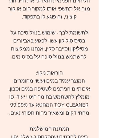
הליתיום הפנימית ותאריכי את חייו. חוץ
מזה אל תחשפי אותו למקור חום או קור
קיצוני, זה פוגע לו בתפקוד.
לתשומת לבך - שימוש בנוזל סיכה על
בסיס סיליקון עשוי לפגוע באביזרים
מסיליקון וסייבר סקין, אנחנו ממליצות
להשתמש ב
נוזל סיכה על בסיס מים
הוראות ניקוי:
המוצר עמיד במים ועשוי מחומרים
איכותיים הניתנים לשטיפה במים וסבון.
מומלץ להשתמש בחומר חיטוי יעודי
ID
TOY CLEANER
המחטא עד 99.99%
מהחיידקים ומשאיר ניחוח תפוחי נעים.
המתנה המושלמת
רצינו להבטיח שהסקססוריז שלנו יהיו