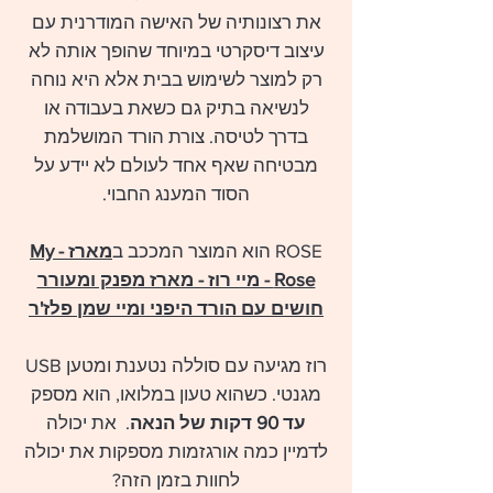
את רצונותיה של האישה המודרנית עם
עיצוב דיסקרטי במיוחד שהופך אותה לא
רק למוצר לשימוש בבית אלא היא נוחה
לנשיאה בתיק גם כשאת בעבודה או
בדרך לטיסה. צורת הורד המושלמת
מבטיחה שאף אחד לעולם לא יידע על
הסוד המענג החבוי.
ROSE הוא המוצר המככב ב
מארז - My
Rose - מיי רוז - מארז מפנק ומעורר
חושים עם הורד היפני ומיי שמן פלז'ר
רוז מגיעה עם סוללה נטענת ומטען USB
מגנטי. כשהוא טעון במלואו, הוא מספק
עד 90 דקות של הנאה
. את יכולה
לדמיין כמה אורגזמות מספקות את יכולה
לחוות בזמן הזה?